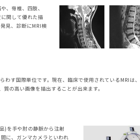
脳や、脊椎、四肢、
変に関して優れた描
発見、診断にMRI検
らわす国際単位です。現在、臨床で使用されているMRIは、0
ラで、質の高い画像を描出することが出来ます。
薬品)を手や肘の静脈から注射
る間に、ガンマカメラといわれ