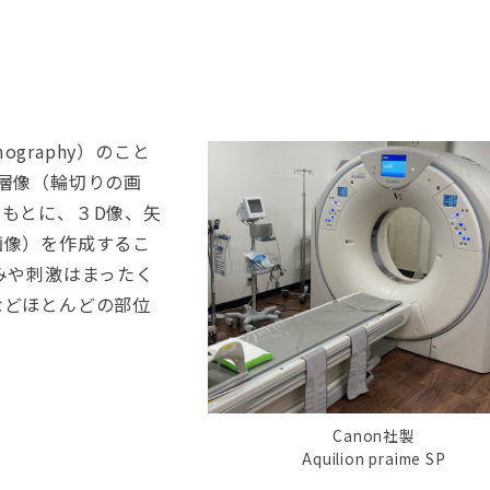
ography）のこと
層像（輪切りの画
もとに、３D像、矢
画像）を作成するこ
みや刺激はまったく
などほとんどの部位
Canon社製
Aquilion praime SP