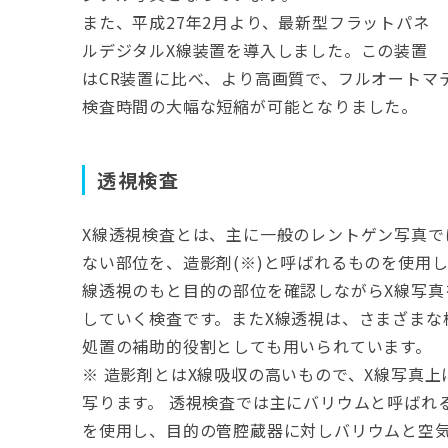
また、平成27年2月より、最新型フラットパネ
ルデジタルX線装置を導入しました。この装置
はCR装置に比べ、より高画質で、フルオートマ
検査時間の大幅な短縮が可能となりました。
透視検査
X線透視検査とは、主に一般のレントゲン写真で
ない部位を、造影剤(※)と呼ばれるものを使用し
線透視のもと目的の部位を確認しながらX線写真
していく検査です。またX線透視は、さまざまな
処置の補助的役割としても用いられています。
※ 造影剤とはX線吸収の高いもので、X線写真上
写ります。 透視検査では主にバリウムと呼ばれ
を使用し、目的の管腔蔵器に対しバリウムと空