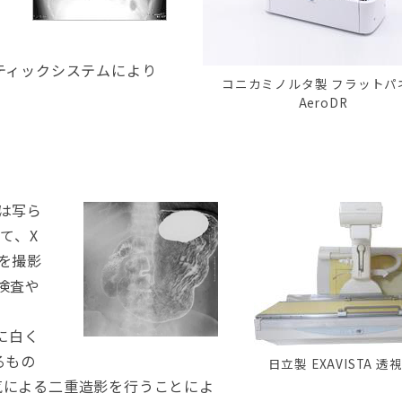
ティックシステムにより
コニカミノルタ製 フラットパ
AeroDR
は写ら
て、X
を撮影
検査や
に白く
るもの
日立製 EXAVISTA 透
気による二重造影を行うことによ