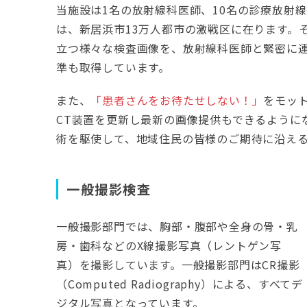
当施設は1名の放射線科医師、10名の診療放射
は、新居浜市13万人都市の激戦区に在ります。
立つ様々な検査画像を、放射線科医師と緊密に
準も取得しています。
また、
「患者さんをお待たせしない！」
をモッ
CT装置を更新し最新の画像提供もできるように
術を駆使して、地域住民の皆様のご期待に沿え
一般撮影検査
一般撮影部門では、胸部・腹部や全身の骨・乳
房・歯科などのX線撮影写真（レントゲン写
真）を撮影しています。一般撮影部門はCR撮影
（Computed Radiography）による、すべてデ
ジタル写真となっています。